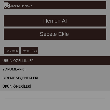
Kargo Bedava
Tavsiye Et
Yorum Yaz
ÜRÜN ÖZELLIKLERI
YORUMLAR
(0)
ÖDEME SEÇENEKLERI
ÜRÜN ÖNERILERI