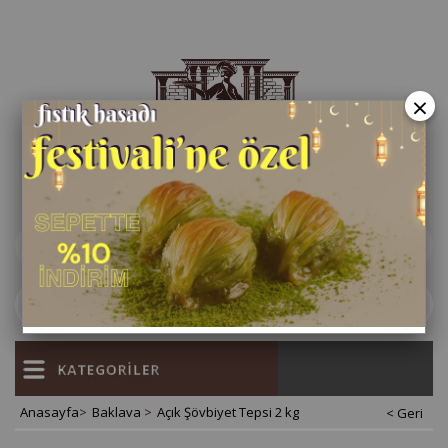
×
Sepetim
0
Anasayfa
>
Baklava
>
Açık Şövbiyet Tepsi 2 kg