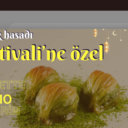
Hakkimizda
Salonlarimiz
Baklava
Almacı Pazarı
Midye Baklava 1 KG
(KDV
Fiyat
:
₺1.150,00
Midye Baklava 1 KG Baklava Küşleme Kebaphan | 