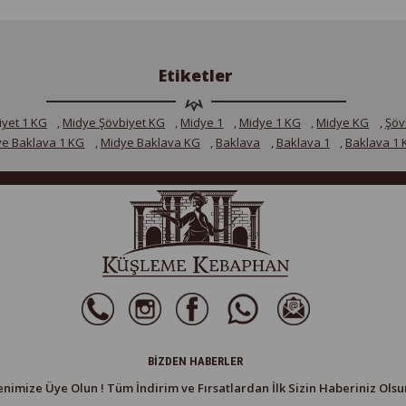
Etiketler
yet 1 KG
,
Midye Şövbiyet KG
,
Midye 1
,
Midye 1 KG
,
Midye KG
,
Şöv
ye Baklava 1 KG
,
Midye Baklava KG
,
Baklava
,
Baklava 1
,
Baklava 1 
BIZDEN HABERLER
enimize Üye Olun ! Tüm İndirim ve Fırsatlardan İlk Sizin Haberiniz Olsun