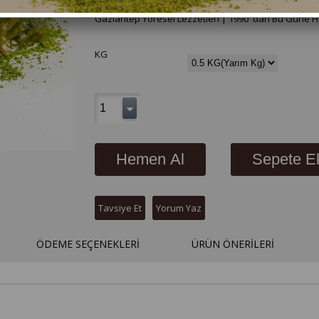
Mutfağı ile ilgili herşey. Kahvaltı, Katmer, Baklava,
Gaziantep Yöresel Lezzetleri | 1990' dan Bu Güne He
KG
Tavsiye Et
Yorum Yaz
ÖDEME SEÇENEKLERI
ÜRÜN ÖNERILERI