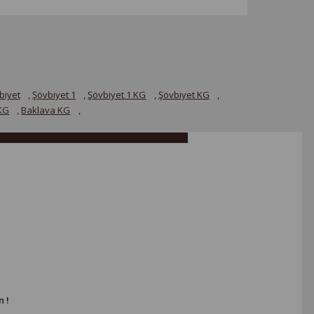
biyet
,
Şövbiyet 1
,
Şövbiyet 1 KG
,
Şövbiyet KG
,
KG
,
Baklava KG
,
 !